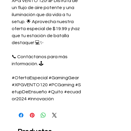
XPG VENTO 120! 🌈 Disfruta de 
un flujo de aire potente y una 
iluminación que da vida a tu 
setup. 🌟 Aprovecha nuestra 
oferta especial de $19.99 y ¡haz 
que tu estación de batalla 
destaque! 💻✨
📞 Contáctanos para más 
información. 🕹️
#OfertaEspecial #GamingGear 
#XPGVENTO120 #PCGaming #S
etupDeEnsueño #Quito #ecuad
or2024 #Innovación